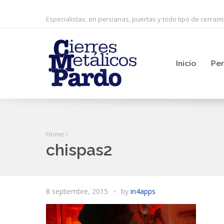
Especialistas, en persianas, puertas y todo tipo de cerram
Inicio
Per
Home
/
chispas2
8 septiembre, 2015
by
in4apps